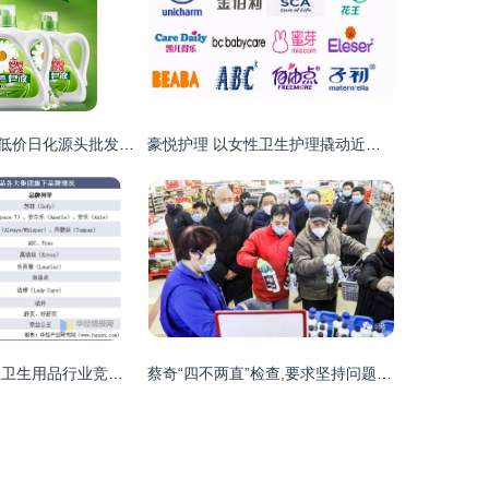
辽宁劳保福利与低价日化源头批发 洗衣液厂家直供优势解析
豪悦护理 以女性卫生护理撬动近百亿市值，日用品销售成隐形冠军
2020年中国女性卫生用品行业竞争格局分析 产品高端化进程显著，个人卫生用品销售稳步增长
蔡奇“四不两直”检查,要求坚持问题导向,打好疫情防控人民战争!